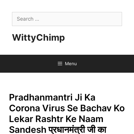
Skip
to
Search
content
for:
WittyChimp
Menu
Pradhanmantri Ji Ka
Corona Virus Se Bachav Ko
Lekar Rashtr Ke Naam
Sandesh प्रधानमंत्री जी का