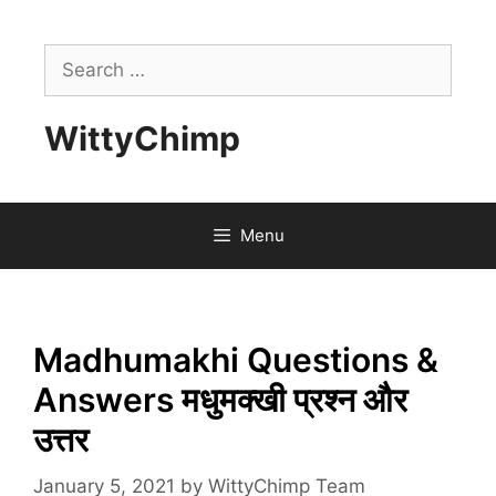
Skip
to
Search
content
for:
WittyChimp
Menu
Madhumakhi Questions &
Answers मधुमक्खी प्रश्न और
उत्तर
January 5, 2021
by
WittyChimp Team